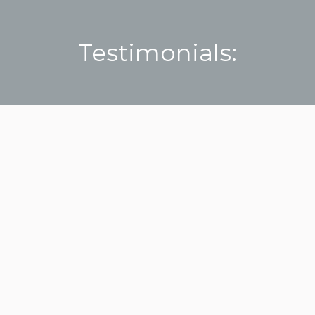
Testimonials:
Du bist hier:
Praesent varius sem id felis scelerisque
vehicula. Suspendisse nibh felis, sollicitudin eu
sollicitudin at, tristique faucibus enim. Fusce sed
maximus est, et viverra mauris. Phasellus a
cursus elit.
Anna Cooper