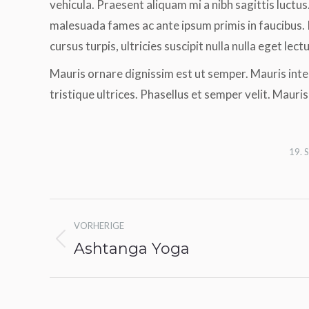
vehicula. Praesent aliquam mi a nibh sagittis luctus
malesuada fames ac ante ipsum primis in faucibus. 
cursus turpis, ultricies suscipit nulla nulla eget lec
Mauris ornare dignissim est ut semper. Mauris in
tristique ultrices. Phasellus et semper velit. Mauris
19. 
Albenavigation
VORHERIGE
Ashtanga Yoga
Vorheriges
Album: