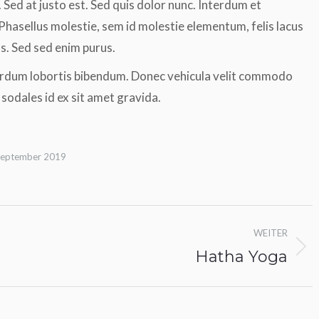
. Sed at justo est. Sed quis dolor nunc. Interdum et
Phasellus molestie, sem id molestie elementum, felis lacus
tus. Sed sed enim purus.
terdum lobortis bibendum. Donec vehicula velit commodo
 sodales id ex sit amet gravida.
September 2019
WEITER
Hatha Yoga
Nächstes
Album: